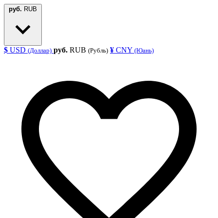
руб.
RUB
$
USD
руб.
RUB
¥
CNY
(Доллар)
(Рубль)
(Юань)