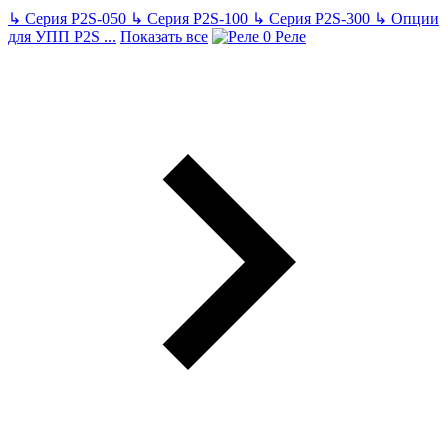
↳
Серия P2S-050
↳
Серия P2S-100
↳
Серия P2S-300
↳
Опции
для УПП P2S
...
Показать все
Реле