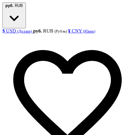
руб.
RUB
$
USD
руб.
RUB
¥
CNY
(Доллар)
(Рубль)
(Юань)