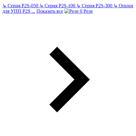
↳
Серия P2S-050
↳
Серия P2S-100
↳
Серия P2S-300
↳
Опции
для УПП P2S
...
Показать все
Реле