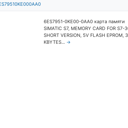
ES79510KE000AA0
6ES7951-0KE00-0AA0 карта памяти
SIMATIC S7, MEMORY CARD FOR S7-3
SHORT VERSION, 5V FLASH EPROM, 
KBYTES...
→