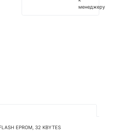
менеджеру
 FLASH EPROM, 32 KBYTES