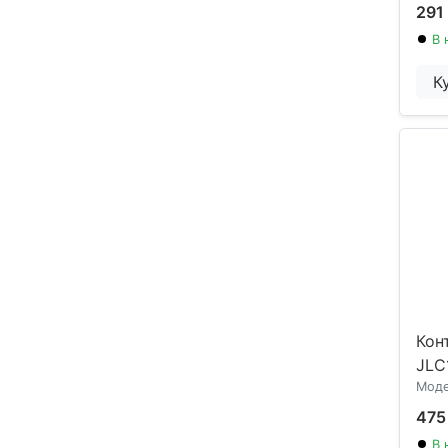
291
В 
К
Кон
JLC
Моде
475
В 