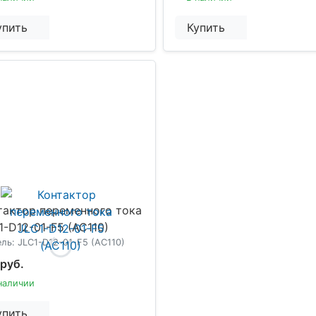
упить
Купить
тактор переменного тока
1-D12-01-F5 (AC110)
ль: JLC1-D12-01-F5 (AC110)
 руб.
наличии
упить