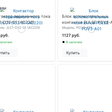
ели
тактор переменного тока
Блок вспомогательных
1-D32-01 (AC220)
контактов PULSE PGV3-
ль: JLC1-D32-01 (AC220)
Модель: PGV3-A01
 руб.
1127 руб.
наличии
В наличии
упить
Купить