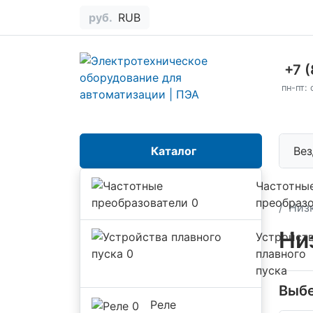
руб.
RUB
+7 
пн-пт: 
Каталог
Вез
Частотны
преобраз
Низ
Ни
Устройст
плавного
пуска
Выбе
Реле