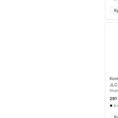
К
Кон
JLC
Моде
291
В 
К