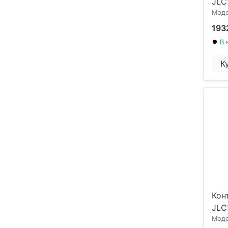
JLC
Моде
193
В 
К
Кон
JLC
Моде