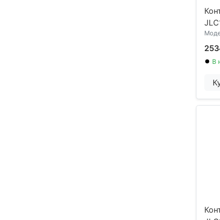
Кон
JLC
Моде
253
В 
К
Кон