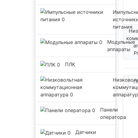
Импульсн
источник
питания
Низ
ком
Модульные
а
аппараты
P
ПЛК
Низковол
коммутац
аппаратур
Панели
оператора
Датчики