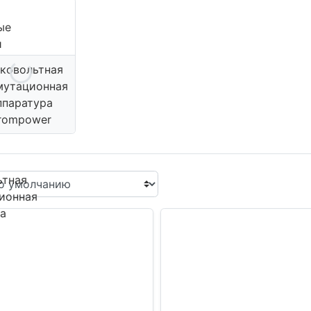
ые
и
ковольтная
мутационная
ппаратура
rompower
ьтная
ионная
а